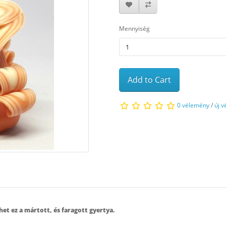
Mennyiség
Add to Cart
0 vélemény
/
új 
het ez a mártott, és faragott gyertya.