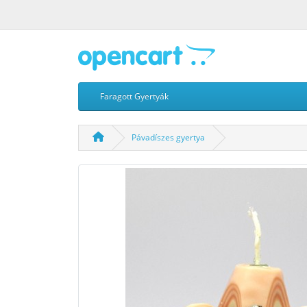
Faragott Gyertyák
Pávadíszes gyertya