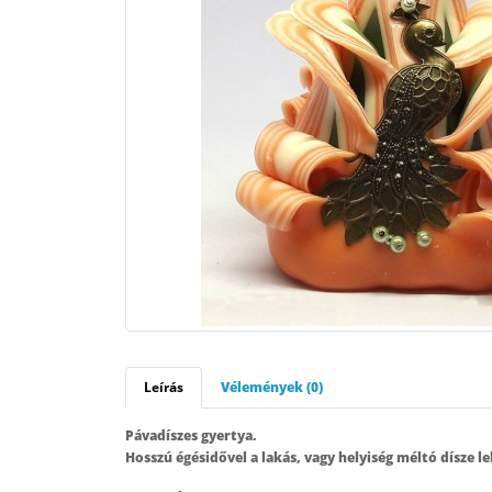
Leírás
Vélemények (0)
Pávadíszes gyertya.
Hosszú égésidővel a lakás, vagy helyiség méltó dísze le