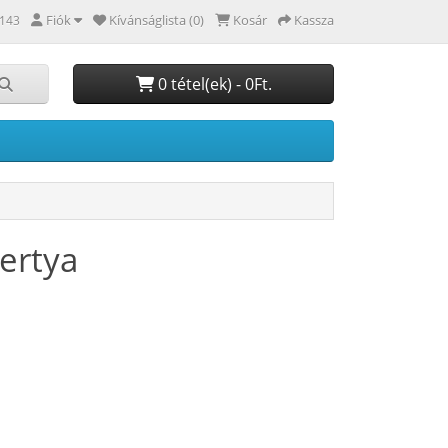
Fiók
Kívánságlista (0)
Kosár
Kassza
143
0 tétel(ek) - 0Ft.
ertya