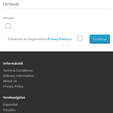
Hírlevél
Hírlevél
Elolvastam és megértettem
Privacy Policy
-et
Continue
Információk
Terms & Conditions
Delivery Information
About Us
Privacy Policy
Vevőszolgálat
Kapcsolat
Visszáru