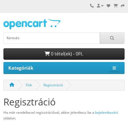
0 tétel(ek) - 0Ft.
Kategóriák
Fiók
Regisztráció
Regisztráció
Ha már rendelkezel regisztrációval, akkor jelentkezz be a
bejelentkezési
oldalon.